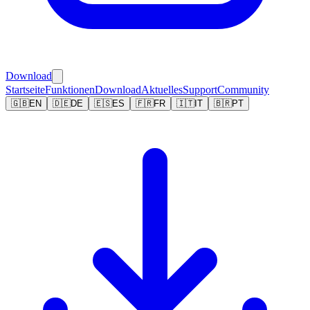
Download
Startseite
Funktionen
Download
Aktuelles
Support
Community
🇬🇧
EN
🇩🇪
DE
🇪🇸
ES
🇫🇷
FR
🇮🇹
IT
🇧🇷
PT