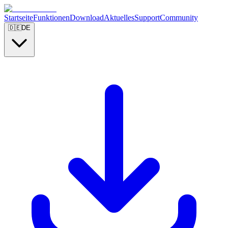
Startseite
Funktionen
Download
Aktuelles
Support
Community
🇩🇪
DE