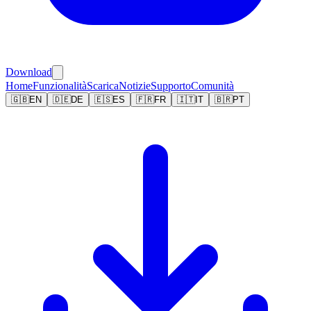
Download
Home
Funzionalità
Scarica
Notizie
Supporto
Comunità
🇬🇧
EN
🇩🇪
DE
🇪🇸
ES
🇫🇷
FR
🇮🇹
IT
🇧🇷
PT