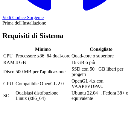
Vedi Codice Sorgente
Prima dell'Installazione
Requisiti di Sistema
Minimo
Consigliato
CPU
Processore x86_64 dual-core
Quad-core o superiore
RAM
4 GB
16 GB o più
SSD con 50+ GB liberi per
Disco
500 MB per l'applicazione
progetti
OpenGL 4.x con
GPU
Compatibile OpenGL 2.0
VAAPI/VDPAU
Qualsiasi distribuzione
Ubuntu 22.04+, Fedora 38+ o
SO
Linux (x86_64)
equivalente