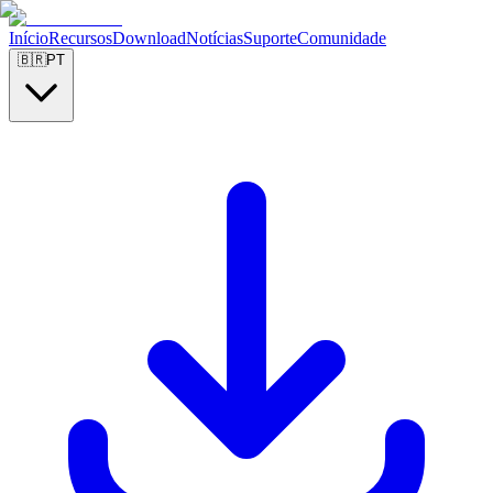
Início
Recursos
Download
Notícias
Suporte
Comunidade
🇧🇷
PT