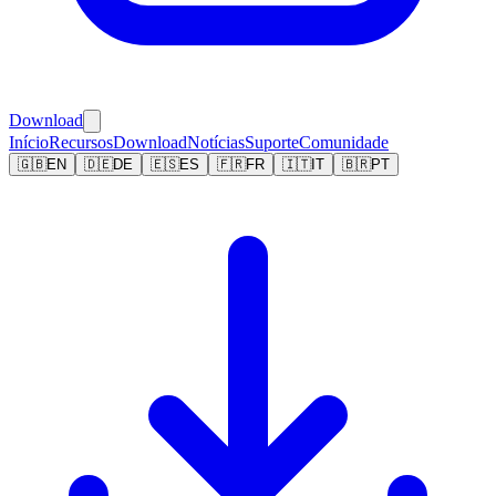
Download
Início
Recursos
Download
Notícias
Suporte
Comunidade
🇬🇧
EN
🇩🇪
DE
🇪🇸
ES
🇫🇷
FR
🇮🇹
IT
🇧🇷
PT