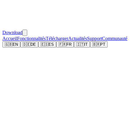
Download
Accueil
Fonctionnalités
Télécharger
Actualités
Support
Communauté
🇬🇧
EN
🇩🇪
DE
🇪🇸
ES
🇫🇷
FR
🇮🇹
IT
🇧🇷
PT