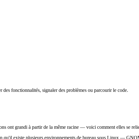
 des fonctionnalités, signaler des problèmes ou parcourir le code.
tions ont grandi à partir de la même racine — voici comment elles se reli
aison qu'il existe plusieurs environnements de bureau sous Linux — G