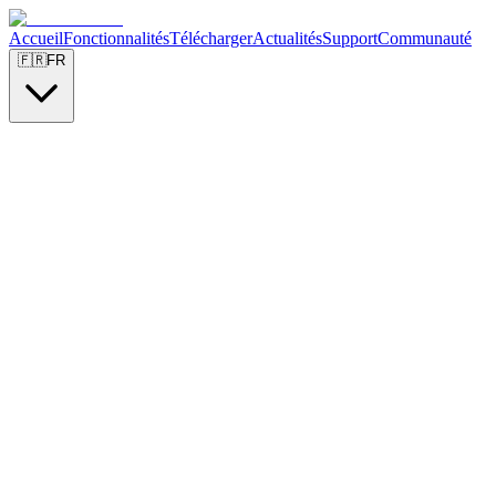
Accueil
Fonctionnalités
Télécharger
Actualités
Support
Communauté
🇫🇷
FR