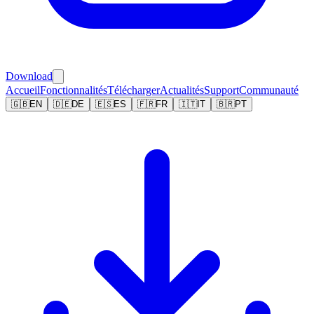
Download
Accueil
Fonctionnalités
Télécharger
Actualités
Support
Communauté
🇬🇧
EN
🇩🇪
DE
🇪🇸
ES
🇫🇷
FR
🇮🇹
IT
🇧🇷
PT